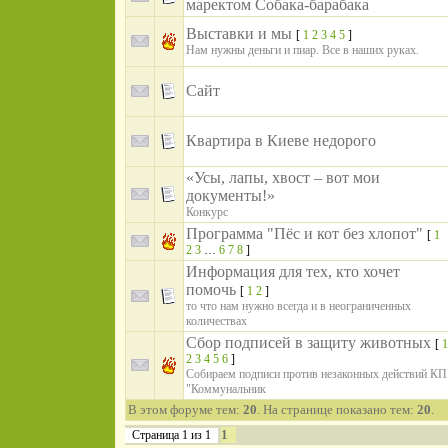
маректом Собака-барабака
Выставки и мы
[
1
2
3
4
5
]
Нам нужны деньги и пиар. Все в наших руках.
Сайт
Квартира в Киеве недорого
«Усы, лапы, хвост – вот мои
документы!»
Конкурс
Программа "Пёс и кот без хлопот"
[
1
2
3
…
6
7
8
]
Информация для тех, кто хочет
помочь
[
1
2
]
то что нам нужно всегда и в неограниченных
количествах
Сбор подписей в защиту животных
[
1
2
3
4
5
6
]
Собираем подписи против незаконных действий КП
"Коммунальник
В этом форуме тем:
20
. На странице показано тем:
20
.
1
Страница
1
из
1