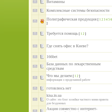
Витамины
Комплексные системы безопасности
Полиграфическая продукция
[
1
2
3
4
5
6
]
Требуется помощь
[
1
2
]
Где снять офис в Киеве?
166bet
База данных по лекарственным
средствам
Что мы делаем
[
1
2
]
информация о проделанной работе
готовлюсь нет
kisa.in.ua
О сайте: это блог хозяйки частного мини-приюта
для бездомных
Акция совместно с интернет-